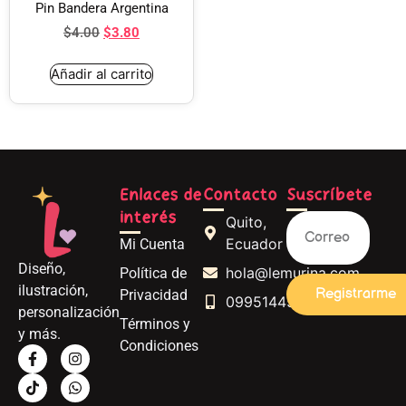
Pin Bandera Argentina
$
4.00
$
3.80
Añadir al carrito
Enlaces de
Contacto
Suscríbete
interés
Quito,
Ecuador
Mi Cuenta
Diseño,
hola@lemurina.com
Política de
ilustración,
Registrarme
Privacidad
0995144562
personalización
Términos y
y más.
Condiciones