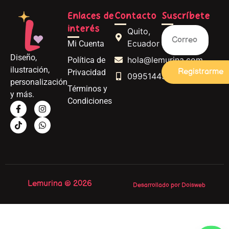
Enlaces de
Contacto
Suscríbete
interés
Quito,
Ecuador
Mi Cuenta
Diseño,
hola@lemurina.com
Política de
ilustración,
Registrarme
Privacidad
0995144562
personalización
Términos y
y más.
Condiciones
Lemurina © 2026
Desarrollado por Doisweb