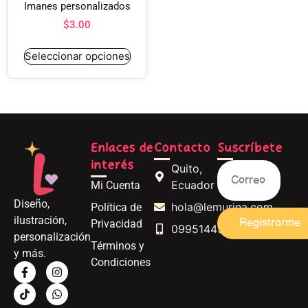
Imanes personalizados
$
3.00
Seleccionar opciones
Enlaces de
Contacto
Suscríbete
interés
Quito,
Ecuador
Mi Cuenta
Diseño,
hola@lemurina.com
Política de
ilustración,
Registrarme
Privacidad
0995144562
personalización
Términos y
y más.
Condiciones