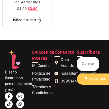
Pin Warner Bros
$
4.00
$
3.80
Añadir al carrito
Enlaces de
Contacto
Suscríbete
interés
Quito,
Ecuador
Mi Cuenta
Diseño,
hola@lemurina.com
Política de
ilustración,
Registrarme
Privacidad
0995144562
personalización
Términos y
y más.
Condiciones