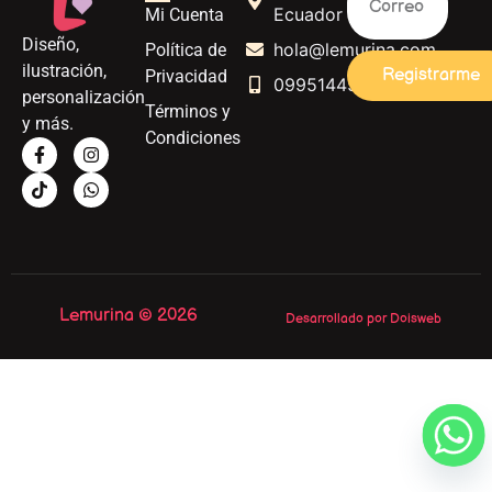
Ecuador
Mi Cuenta
Diseño,
hola@lemurina.com
Política de
ilustración,
Registrarme
Privacidad
0995144562
personalización
Términos y
y más.
Condiciones
Lemurina © 2026
Desarrollado por Doisweb