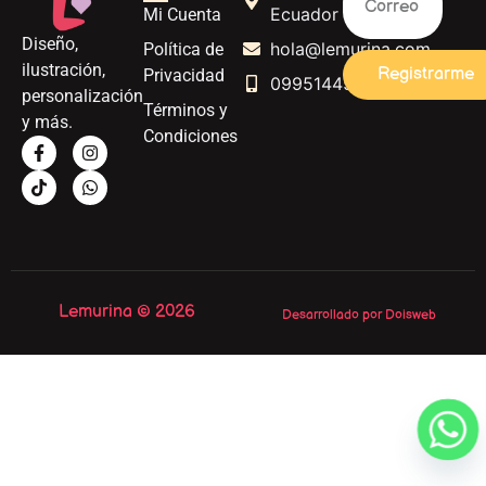
Ecuador
Mi Cuenta
Diseño,
hola@lemurina.com
Política de
ilustración,
Registrarme
Privacidad
0995144562
personalización
Términos y
y más.
Condiciones
Lemurina © 2026
Desarrollado por Doisweb