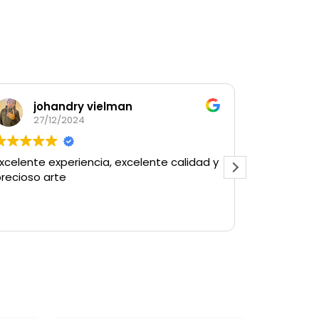
johandry vielman
Fa
27/12/2024
23/
xcelente experiencia, excelente calidad y
Muy lindo d
precioso arte
estado