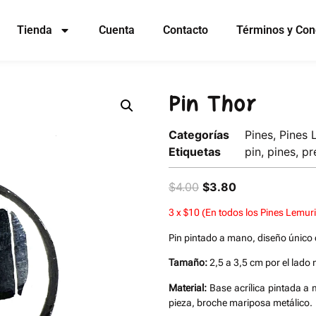
Tienda
Cuenta
Contacto
Términos y Con
Pin Thor
Categorías
Pines
,
Pines 
Etiquetas
pin
,
pines
,
pr
$
4.00
$
3.80
3 x $10 (En todos los Pines Lemur
Pin pintado a mano, diseño único 
Tamaño:
2,5 a 3,5 cm por el lado
Material:
Base acrílica pintada a
pieza, broche mariposa metálico.