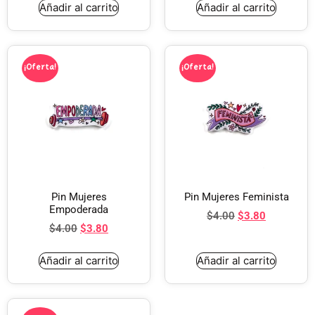
Añadir al carrito
Añadir al carrito
¡Oferta!
¡Oferta!
Pin Mujeres
Pin Mujeres Feminista
Empoderada
$
4.00
$
3.80
$
4.00
$
3.80
Añadir al carrito
Añadir al carrito