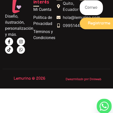
interés
Quito,
Ecuador
Mi Cuenta
Diseño,
hola@lemurina.com
Política de
ilustración,
Registrarme
Privacidad
0995144562
personalización
Términos y
y más.
Condiciones
Lemurina © 2026
Desarrollado por Doisweb