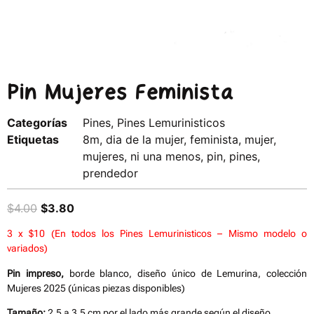
Pin Mujeres Feminista
Categorías
Pines
,
Pines Lemurinisticos
Etiquetas
8m
,
dia de la mujer
,
feminista
,
mujer
,
mujeres
,
ni una menos
,
pin
,
pines
,
prendedor
$
4.00
$
3.80
3 x $10 (En todos los Pines Lemurinisticos – Mismo modelo o
variados)
Pin impreso,
borde blanco, diseño único de Lemurina, colección
Mujeres 2025 (únicas piezas disponibles)
Tamaño:
2,5 a 3,5 cm por el lado más grande según el diseño