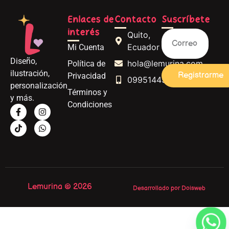
Enlaces de
Contacto
Suscríbete
interés
Quito,
Ecuador
Mi Cuenta
Diseño,
hola@lemurina.com
Política de
ilustración,
Registrarme
Privacidad
0995144562
personalización
Términos y
y más.
Condiciones
Lemurina © 2026
Desarrollado por Doisweb