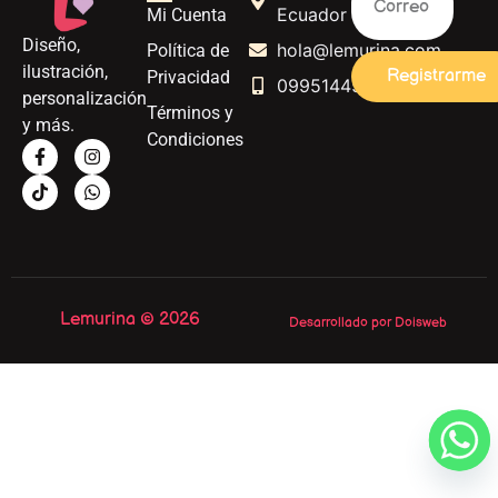
Ecuador
Mi Cuenta
Diseño,
hola@lemurina.com
Política de
ilustración,
Registrarme
Privacidad
0995144562
personalización
Términos y
y más.
Condiciones
Lemurina © 2026
Desarrollado por Doisweb