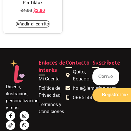
Pin Tiktok
$
4.00
$
3.80
Añadir al carrito
Enlaces de
Contacto
Suscríbete
interés
Quito,
Ecuador
Mi Cuenta
Diseño,
hola@lemurina.com
Política de
ilustración,
Registrarme
Privacidad
0995144562
personalización
Términos y
y más.
Condiciones