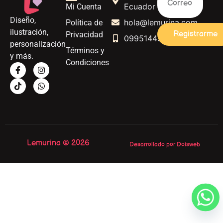
Ecuador
Mi Cuenta
Diseño,
hola@lemurina.com
Política de
ilustración,
Registrarme
Privacidad
0995144562
personalización
Términos y
y más.
Condiciones
Lemurina © 2026
Desarrollado por Doisweb